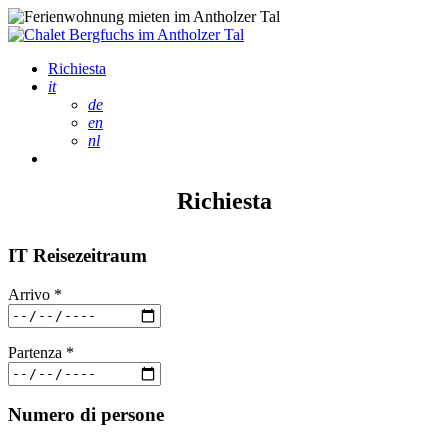
Skip
to
content
Richiesta
it
de
en
nl
Richiesta
IT Reisezeitraum
Arrivo *
Partenza *
Numero di persone